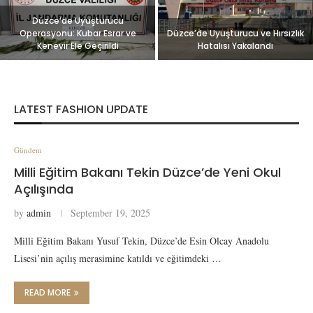
Düzce’de Uyuşturucu
Operasyonu: Kubar Esrar ve
Düzce’de Uyuşturucu ve Hırsızlık
Kenevir Ele Geçirildi
Hatalısı Yakalandı
LATEST FASHION UPDATE
Gündem
Milli Eğitim Bakanı Tekin Düzce’de Yeni Okul
Açılışında
by
admin
September 19, 2025
Milli Eğitim Bakanı Yusuf Tekin, Düzce’de Esin Olcay Anadolu
Lisesi’nin açılış merasimine katıldı ve eğitimdeki …
READ MORE