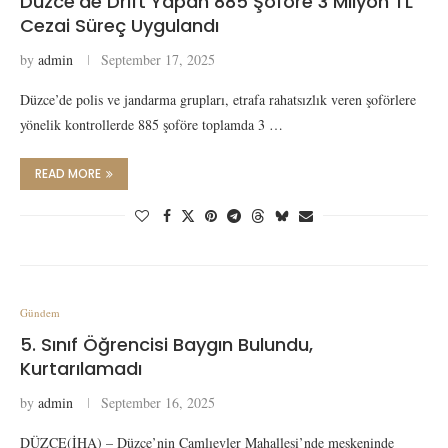
Düzce’de Drift Yapan 885 Şoföre 3 Milyon TL
Cezai Süreç Uygulandı
by
admin
September 17, 2025
Düzce’de polis ve jandarma grupları, etrafa rahatsızlık veren şoförlere
yönelik kontrollerde 885 şoföre toplamda 3 …
READ MORE
Gündem
5. Sınıf Öğrencisi Baygın Bulundu,
Kurtarılamadı
by
admin
September 16, 2025
DÜZCE(İHA) – Düzce’nin Çamlıevler Mahallesi’nde meskeninde