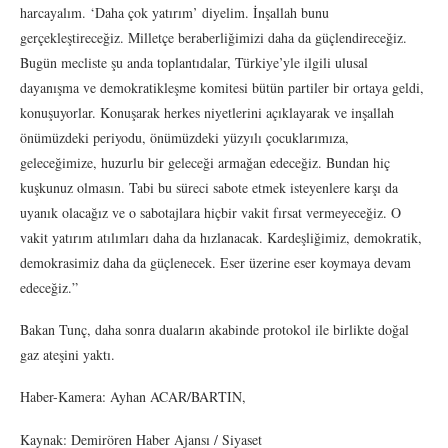
harcayalım. ‘Daha çok yatırım’ diyelim. İnşallah bunu
gerçekleştireceğiz. Milletçe beraberliğimizi daha da güçlendireceğiz.
Bugün mecliste şu anda toplantıdalar, Türkiye’yle ilgili ulusal
dayanışma ve demokratikleşme komitesi bütün partiler bir ortaya geldi,
konuşuyorlar. Konuşarak herkes niyetlerini açıklayarak ve inşallah
önümüzdeki periyodu, önümüzdeki yüzyılı çocuklarımıza,
geleceğimize, huzurlu bir geleceği armağan edeceğiz. Bundan hiç
kuşkunuz olmasın. Tabi bu süreci sabote etmek isteyenlere karşı da
uyanık olacağız ve o sabotajlara hiçbir vakit fırsat vermeyeceğiz. O
vakit yatırım atılımları daha da hızlanacak. Kardeşliğimiz, demokratik,
demokrasimiz daha da güçlenecek. Eser üzerine eser koymaya devam
edeceğiz.”
Bakan Tunç, daha sonra duaların akabinde protokol ile birlikte doğal
gaz ateşini yaktı.
Haber-Kamera: Ayhan ACAR/BARTIN,
Kaynak: Demirören Haber Ajansı / Siyaset