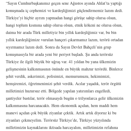
“Sayın Cumhurbaşkanımız geçen sene Ağustos ayında Ahlat’ta yaptığı
konuşmada iç cephemizi ve kardeşliğimizi güçlendirmemiz lazım dedi.
Türkiye’yi hiçbir ayrım yapmadan hangi görüşe sahip olursa olsun,
hangi toplum kısmına sahip olursa olsun, etnik kökeni ne olursa olsun,
daima bir arada Türk milletiyiz bin yıllık kardeşliğimiz var, bu bin
yıllık kardeşliğimize vurulan hançeri çıkarmamız lazım, terörü ortadan
sıyırmamız lazım dedi. Sonra da Sayın Devlet Bahçeli’nin grup
konuşmasıyla bir arada yeni bir periyot başladı. Şu anda terörsüz
Türkiye ile ilgili büyük bir uğraş var. 41 yıldan bu yana ülkemizin
gelişmesinin kalkınmasının önünde en büyük mahzur terördü. Binlerce
şehit verdik, askerimizi, polisimizi, memurumuzu, hekimimizi,
hemşiremizi, öğretmenimizi şehit verdik. Acılar yaşadık, terör örgütü
milletimizi huzursuz etti. Bölgede yapılan yatırımları engelledi,
şantiyeler bastılar, terör olmasaydı bugün o trilyonlarca gelir ülkemizin
kalkınmasına harcanacaktı. Hem ekonomik açıdan, hem maddi hem
manevi açıdan çok büyük ziyanlar çektik. Artık artık diyoruz ki bu
ziyanları çekmeyelim. Terörsüz Türkiye’de, Türkiye yüzyılında
milletimizin kaynaklarını iktisada harcayalım, milletimizin refahına