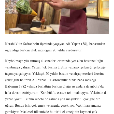
Karabük’ün Safranbolu ilçesinde yaşayan Ali Yapan (38), babasından
öğrendiği bastonculuk mesleğini 20 yıldır sürdürüyor.
Kaybolmaya yüz tutmuş el sanatları ortasında yer alan bastonculuğu
yaşatmaya çalışan Yapan, tek başına üretim yaparak geleneği geleceğe
taşımaya çalışıyor. Yaklaşık 20 yıldır baston ve ahşap eserleri üzerine
çalıştığını belirten Ali Yapan, “Bastonculuk bizde baba mesleği.
Babamın 1982 yılında başlattığı bastonculuğu şu anda Safranbolu’da
hala devam ettiriyorum. Karabük’te esasen tek imalatçıyız. Vaktinde da
yapan yoktu. Bunun sebebi de aslında çok meşakkatli, çok güç bir
uğraş. Bunun için çok emek vermeniz gerekiyor. Vakit harcamanız
gerekiyor. Maalesef ülkemizde bu türlü el emeğinin kıymeti çok