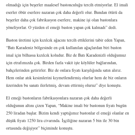
olmadığı için beşerler maalesef bastonculuğu tercih etmiyorlar. El imali
eserler öbür eserlere nazaran çok daha değerli olur. Bundan ötürü da
beşerler daha çok fabrikasyon eserlere, makine işi olan bastonlara
yöneliyorlar. O yüzden el emeği baston yapan çok kalmadı” dedi.
Baston üretimi için kızılcık ağacını tercih ettiklerini tabir eden Yapan,
“Batı Karadeniz bölgesinde en çok kullanılan ağaçlardan biri baston
imal için bilhassa kızılcık koludur. Biz de Batı Karadenizli olduğumuz
için etrafımızda çok. Birden fazla vakit işte köylüler bağlarından,
bahçelerinden getirirler. Biz de onlara fiyatı karşılığında satın alırız.
Hem onlar atık kesimlerini kıymetlendirmiş olurlar hem de biz onların
üzerinden bu sanatı ilerletmiş, devam ettirmiş oluruz” diye konuştu.
El emeği bastonların fabrikasyonlara nazaran çok daha değerli
olduğunun altını çizen Yapan, “Makine imali bir bastonun fiyatı bugün
250 liradan başlar. Bizim kendi yaptığımız bastonlar el emeği olanlar en
düşük fiyatı 1250 lira civarında. İşçiliğine nazaran 5 bin ile 30 bin
ortasında değişiyor” biçiminde konuştu.