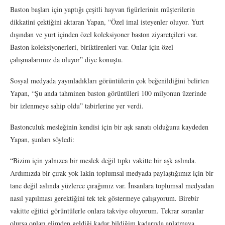
Baston başları için yaptığı çeşitli hayvan figürlerinin müşterilerin
dikkatini çektiğini aktaran Yapan, “Özel imal isteyenler oluyor. Yurt
dışından ve yurt içinden özel koleksiyoner baston ziyaretçileri var.
Baston koleksiyonerleri, biriktirenleri var. Onlar için özel
çalışmalarımız da oluyor” diye konuştu.
Sosyal medyada yayınladıkları görüntülerin çok beğenildiğini belirten
Yapan, “Şu anda tahminen baston görüntüleri 100 milyonun üzerinde
bir izlenmeye sahip oldu” tabirlerine yer verdi.
Bastonculuk mesleğinin kendisi için bir aşk sanatı olduğunu kaydeden
Yapan, şunları söyledi:
“Bizim için yalnızca bir meslek değil tıpkı vakitte bir aşk aslında.
Ardımızda bir çırak yok lakin toplumsal medyada paylaştığımız için bir
tane değil aslında yüzlerce çırağımız var. İnsanlara toplumsal medyadan
nasıl yapılması gerektiğini tek tek göstermeye çalışıyorum. Birebir
vakitte eğitici görüntülerle onlara takviye oluyorum. Tekrar soranlar
olursa onları elimden geldiği kadar bildiğim kadarıyla anlatmaya