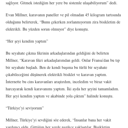
sağlıyor. Gitmek istediğim her yere bu sistemle ulaşabiliyorum” dedi.
Evan Millner, karavanın paneller ve pil olmadan 45 kilogram tartısında
olduğunu belirterek, “Bunu çekerken zorlanmıyorum zira bisikletim de
elektrikli. Bu yüzden sorun olmuyor” diye konuştu.
“Her şeyi kendim yaptım”
Bu seyahate çıkma fikrinin arkadaşlarından geldiğini de belirten
Millner, “Karavan fikri arkadaşlarımdan geldi. Onlar Fransa’dan bu tıp
bir seyahate başladı. Ben de kendi başıma bu türlü bir seyahate
çıkabileceğimi düşünerek elektrikli bisiklet ve karavan yaptım.
İnternette bu cins karavanları araştırdım, inceledim ve biraz vakit
harcayarak kendi karavanımı yaptım. İki ayda her şeyini tamamladım.
Her şeyi kendim yaptım ve akabinde yola çıktım” halinde konuştu.
“Türkiye’yi seviyorum”
Millner, Türkiye’yi sevdiğini söz ederek, “İnsanlar bana her vakit
yardımcı oldu. Gittiğim her yerde nazikçe yaklaştılar. Bisikletim