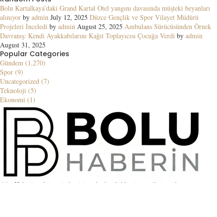
Bolu Kartalkaya’daki Grand Kartal Otel yangını davasında müşteki beyanları
alınıyor
by
admin
July 12, 2025
Düzce Gençlik ve Spor Vilayet Müdürü
Projeleri İnceledi
by
admin
August 25, 2025
Ambulans Sürücüsünden Örnek
Davranış: Kendi Ayakkabılarını Kağıt Toplayıcısı Çocuğa Verdi
by
admin
August 31, 2025
Popular Categories
Gündem (1,270)
Spor (9)
Uncategorized (7)
Teknoloji (5)
Ekonomi (1)
Ağrı Haberin şehrin gündemini en hızlı şekilde ziyaretçilerine ulaştıran
güvenilir bir haber kaynağıdır. Yerel ve küresel gelişmeler, blog içerikleri ve
backlink çözümleriyle her zaman yanınızda.