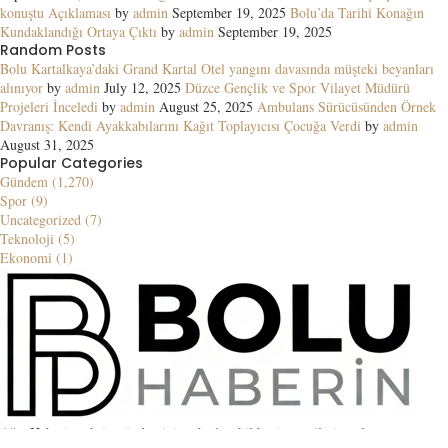
konuştu Açıklaması
by
admin
September 19, 2025
Bolu’da Tarihi Konağın
Kundaklandığı Ortaya Çıktı
by
admin
September 19, 2025
Random Posts
Bolu Kartalkaya’daki Grand Kartal Otel yangını davasında müşteki beyanları
alınıyor
by
admin
July 12, 2025
Düzce Gençlik ve Spor Vilayet Müdürü
Projeleri İnceledi
by
admin
August 25, 2025
Ambulans Sürücüsünden Örnek
Davranış: Kendi Ayakkabılarını Kağıt Toplayıcısı Çocuğa Verdi
by
admin
August 31, 2025
Popular Categories
Gündem (1,270)
Spor (9)
Uncategorized (7)
Teknoloji (5)
Ekonomi (1)
Ağrı Haberin şehrin gündemini en hızlı şekilde ziyaretçilerine ulaştıran