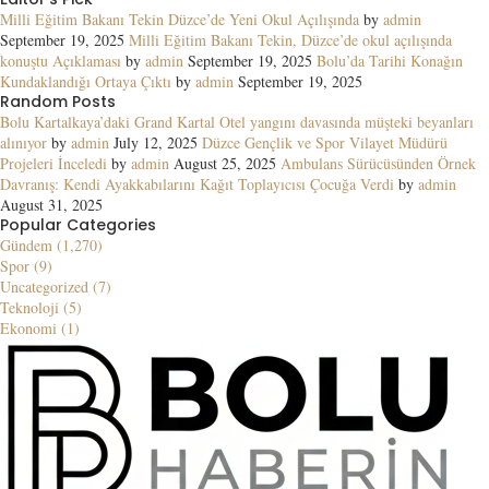
Milli Eğitim Bakanı Tekin Düzce’de Yeni Okul Açılışında
by
admin
September 19, 2025
Milli Eğitim Bakanı Tekin, Düzce’de okul açılışında
konuştu Açıklaması
by
admin
September 19, 2025
Bolu’da Tarihi Konağın
Kundaklandığı Ortaya Çıktı
by
admin
September 19, 2025
Random Posts
Bolu Kartalkaya’daki Grand Kartal Otel yangını davasında müşteki beyanları
alınıyor
by
admin
July 12, 2025
Düzce Gençlik ve Spor Vilayet Müdürü
Projeleri İnceledi
by
admin
August 25, 2025
Ambulans Sürücüsünden Örnek
Davranış: Kendi Ayakkabılarını Kağıt Toplayıcısı Çocuğa Verdi
by
admin
August 31, 2025
Popular Categories
Gündem (1,270)
Spor (9)
Uncategorized (7)
Teknoloji (5)
Ekonomi (1)