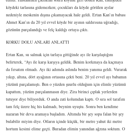
köydeki tarlasına gidemezken; çocukları da köyde görülen ayılar
nedeniyle meskenin dışına çıkamayacak hale geldi. Ertan Kan’ın babası
Ahmet Kan’ın da 20 yıl evvel köyde bir ayının saldırısına uğradığı,
gözünün parçalandığı ve felç kaldığı ortaya çıktı.
KORKU DOLU ANLARI ANLATTI
Ertan Kan, su salmak için tarlaya gittiğinde ayı ile karşılaştığını
belirterek, “Ayı ile karşı karşıya geldik. Benim korkmaya da kaçmaya
da fırsatım olmadı. Ayı iki adımda aslında benim yanıma geldi. Vurarak
yıkıp, altına, dört ayağının ortasına çekti beni. 20 yıl evvel ayı babamın
yüzünü parçalamıştı. Ben o yüzden şuurlu olduğum için elimle yüzümü
kapattım, yüzüm parçalanmasın diye. Zira birinci çıplak yerlerden
tutuyor diye biliyorduk. O anda zati kolumdan kaptı. O sıra sol tarafım
tam felç üzere hiç his kalmadı, beynim uyuştu. Sonra ben kendime
nazaran bir deva aramaya başladım. Altımda bir şey sopa falan bir şey
bulabilir miyim diye. Otların içinde küçük, bir metre yahut iki metre
hortum kesimi elime geçti. Buradan elimin yanından ağzına soktum. O