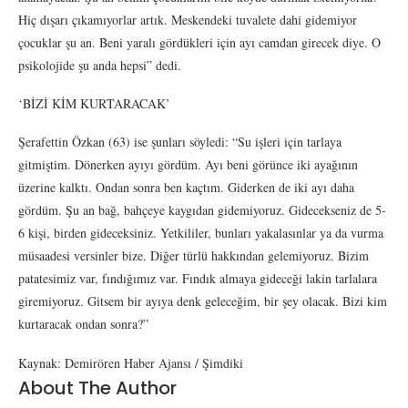
Hiç dışarı çıkamıyorlar artık. Meskendeki tuvalete dahi gidemiyor
çocuklar şu an. Beni yaralı gördükleri için ayı camdan girecek diye. O
psikolojide şu anda hepsi” dedi.
‘BİZİ KİM KURTARACAK’
Şerafettin Özkan (63) ise şunları söyledi: “Su işleri için tarlaya
gitmiştim. Dönerken ayıyı gördüm. Ayı beni görünce iki ayağının
üzerine kalktı. Ondan sonra ben kaçtım. Giderken de iki ayı daha
gördüm. Şu an bağ, bahçeye kaygıdan gidemiyoruz. Gidecekseniz de 5-
6 kişi, birden gideceksiniz. Yetkililer, bunları yakalasınlar ya da vurma
müsaadesi versinler bize. Diğer türlü hakkından gelemiyoruz. Bizim
patatesimiz var, fındığımız var. Fındık almaya gideceği lakin tarlalara
giremiyoruz. Gitsem bir ayıya denk geleceğim, bir şey olacak. Bizi kim
kurtaracak ondan sonra?”
Kaynak: Demirören Haber Ajansı / Şimdiki
About The Author