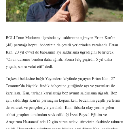
BOLU’nun Mudurnu ilçesinde ayı saldırısına uğrayan Ertan Kan’ın
(48) parmağı koptu, bedeninin da çeşitli yerlerinden yaralandı. Ertan
Kan, 20 yıl evvel de babasının ayı saldırısına uğradığını belirterek,
“Onun durumu benden daha ağırdı. Sonra felç geçirdi, 5 yıl daha
yaşadı, sonra vefat etti” dedi.
Taşkesti beldesine bağlı Yeyendere köyünde yaşayan Ertan Kan, 27
Temmuz’da köydeki fındık bahçesine gittiğinde ayı ve yavruları ile
karşılaştı. Kan, tarlada karşılaştığı boz ayının saldırısına uğradı. Boz
ayı, saldırdığı Kan’ın parmağını koparırken, bedeninin çeşitli yerlerini
de ısırarak ve pençeleriyle yaraladı. Kan, ihbarla olay yerine gelen
sıhhat grupları tarafından sevk edildiği İzzet Baysal Eğitim ve
Araştırma Hastanesi’nde 12 gün süren tedavi sürecinin akabinde taburcu
edildi. Hastaneden çıktıktan sonra köyüne geri dönen Kan, endişeden