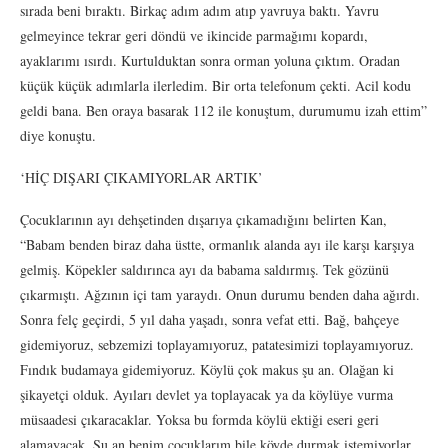
sırada beni bıraktı. Birkaç adım adım atıp yavruya baktı. Yavru
gelmeyince tekrar geri döndü ve ikincide parmağımı kopardı,
ayaklarımı ısırdı. Kurtulduktan sonra orman yoluna çıktım. Oradan
küçük küçük adımlarla ilerledim. Bir orta telefonum çekti. Acil kodu
geldi bana. Ben oraya basarak 112 ile konuştum, durumumu izah ettim”
diye konuştu.
‘HİÇ DIŞARI ÇIKAMIYORLAR ARTIK’
Çocuklarının ayı dehşetinden dışarıya çıkamadığını belirten Kan,
“Babam benden biraz daha üstte, ormanlık alanda ayı ile karşı karşıya
gelmiş. Köpekler saldırınca ayı da babama saldırmış. Tek gözünü
çıkarmıştı. Ağzının içi tam yaraydı. Onun durumu benden daha ağırdı.
Sonra felç geçirdi, 5 yıl daha yaşadı, sonra vefat etti. Bağ, bahçeye
gidemiyoruz, sebzemizi toplayamıyoruz, patatesimizi toplayamıyoruz.
Fındık budamaya gidemiyoruz. Köylü çok makus şu an. Olağan ki
şikayetçi olduk. Ayıları devlet ya toplayacak ya da köylüye vurma
müsaadesi çıkaracaklar. Yoksa bu formda köylü ektiği eseri geri
alamayacak. Şu an benim çocuklarım bile köyde durmak istemiyorlar.