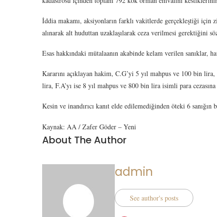
kadastrosu içinden toplam 792 kök orman emvalini kestiklerinin b
İddia makamı, aksiyonların farklı vakitlerde gerçekleştiği için
alınarak alt huduttan uzaklaşılarak ceza verilmesi gerektiğini söz
Esas hakkındaki mütalaanın akabinde kelam verilen sanıklar, hat
Kararını açıklayan hakim, C.G’yi 5 yıl mahpus ve 100 bin lira, 
lira, F.A’yı ise 8 yıl mahpus ve 800 bin lira isimli para cezasına 
Kesin ve inandırıcı kanıt elde edilemediğinden öteki 6 sanığın be
Kaynak: AA / Zafer Göder – Yeni
About The Author
admin
See author's posts