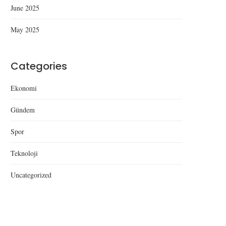
June 2025
May 2025
Categories
Düzce’de Yeni Anadolu Lisesi
Düzce’de Uyuşturu
Ekonomi
Açılışı
Operasyonu: Kubar Esr
Kenevir Ele...
Gündem
Spor
Teknoloji
Uncategorized