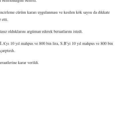
elirlendiğini belirtti.
 zincirleme cürüm kararı uygulanması ve kesilen kök sayısı da dikkate
 etti.
asız olduklarını argüman ederek beraatlarını istedi.
İ.A’yı 10 yıl mahpus ve 800 bin lira, S.B’yi 10 yıl mahpus ve 800 bin
çarptırdı.
raatlerine karar verildi.