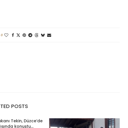
0
ATED POSTS
Bakanı Tekin, Düzce’de
lışında konuştu...