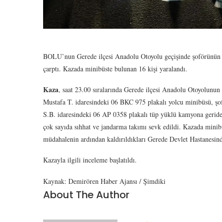
BOLU’nun Gerede ilçesi Anadolu Otoyolu geçişinde şoförünün 
çarptı. Kazada minibüste bulunan 16 kişi yaralandı.
Kaza
, saat 23.00 sıralarında Gerede ilçesi Anadolu Otoyolunu
Mustafa T. idaresindeki 06 BKC 975 plakalı yolcu minibüsü, şo
S.B. idaresindeki 06 AP 0358 plakalı tüp yüklü kamyona gerid
çok sayıda sıhhat ve jandarma takımı sevk edildi. Kazada minibüs
müdahalenin ardından kaldırıldıkları Gerede Devlet Hastanesind
Kazayla ilgili inceleme başlatıldı.
Kaynak: Demirören Haber Ajansı / Şimdiki
About The Author