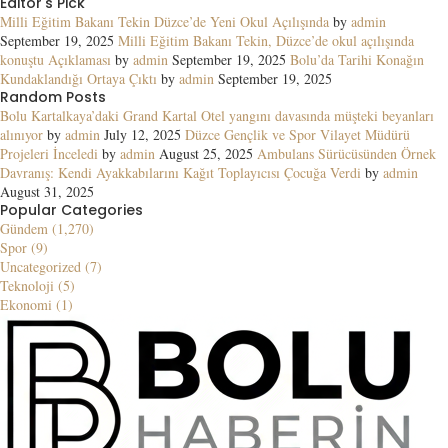
Editor's Pick
Milli Eğitim Bakanı Tekin Düzce’de Yeni Okul Açılışında
by
admin
September 19, 2025
Milli Eğitim Bakanı Tekin, Düzce’de okul açılışında
konuştu Açıklaması
by
admin
September 19, 2025
Bolu’da Tarihi Konağın
Kundaklandığı Ortaya Çıktı
by
admin
September 19, 2025
Random Posts
Bolu Kartalkaya’daki Grand Kartal Otel yangını davasında müşteki beyanları
alınıyor
by
admin
July 12, 2025
Düzce Gençlik ve Spor Vilayet Müdürü
Projeleri İnceledi
by
admin
August 25, 2025
Ambulans Sürücüsünden Örnek
Davranış: Kendi Ayakkabılarını Kağıt Toplayıcısı Çocuğa Verdi
by
admin
August 31, 2025
Popular Categories
Gündem (1,270)
Spor (9)
Uncategorized (7)
Teknoloji (5)
Ekonomi (1)