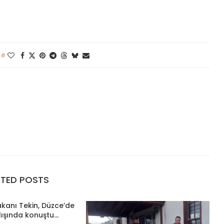
0
ATED POSTS
Bakanı Tekin, Düzce’de
lışında konuştu...