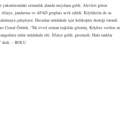
yü yakınlarındaki ormanlık alanda meydana geldi. Alevleri gören
 itfaiye, jandarma ve AFAD grupları sevk edildi. Köylülerin de su
alınmaya çalışılıyor. Havadan müdahale için helikopter desteği istendi.
ı Cemal Öztürk, “İlk evvel orman teşkilatı görmüş. Köylere verilen su
yangınlara onlar müdahale etti. İtfaiye geldi, giremedi. Hala tanklar
ar” dedi. – BOLU