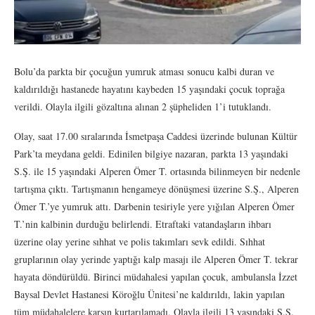
Bolu’da parkta bir çocuğun yumruk atması sonucu kalbi duran ve
kaldırıldığı hastanede hayatını kaybeden 15 yaşındaki çocuk toprağa
verildi. Olayla ilgili gözaltına alınan 2 şüpheliden 1’i tutuklandı.
Olay, saat 17.00 sıralarında İsmetpaşa Caddesi üzerinde bulunan Kültür
Park’ta meydana geldi. Edinilen bilgiye nazaran, parkta 13 yaşındaki
S.Ş. ile 15 yaşındaki Alperen Ömer T. ortasında bilinmeyen bir nedenle
tartışma çıktı. Tartışmanın hengameye dönüşmesi üzerine S.Ş., Alperen
Ömer T.’ye yumruk attı. Darbenin tesiriyle yere yığılan Alperen Ömer
T.’nin kalbinin durduğu belirlendi. Etraftaki vatandaşların ihbarı
üzerine olay yerine sıhhat ve polis takımları sevk edildi. Sıhhat
gruplarının olay yerinde yaptığı kalp masajı ile Alperen Ömer T. tekrar
hayata döndürüldü. Birinci müdahalesi yapılan çocuk, ambulansla İzzet
Baysal Devlet Hastanesi Köroğlu Ünitesi’ne kaldırıldı, lakin yapılan
tüm müdahalelere karşın kurtarılamadı. Olayla ilgili 13 yaşındaki S.Ş.