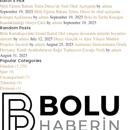
Editor's Pick
Milli Eğitim Bakanı Tekin Düzce’de Yeni Okul Açılışında
by
admin
September 19, 2025
Milli Eğitim Bakanı Tekin, Düzce’de okul açılışında
konuştu Açıklaması
by
admin
September 19, 2025
Bolu’da Tarihi Konağın
Kundaklandığı Ortaya Çıktı
by
admin
September 19, 2025
Random Posts
Bolu Kartalkaya’daki Grand Kartal Otel yangını davasında müşteki beyanları
alınıyor
by
admin
July 12, 2025
Düzce Gençlik ve Spor Vilayet Müdürü
Projeleri İnceledi
by
admin
August 25, 2025
Ambulans Sürücüsünden Örnek
Davranış: Kendi Ayakkabılarını Kağıt Toplayıcısı Çocuğa Verdi
by
admin
August 31, 2025
Popular Categories
Gündem (1,270)
Spor (9)
Uncategorized (7)
Teknoloji (5)
Ekonomi (1)