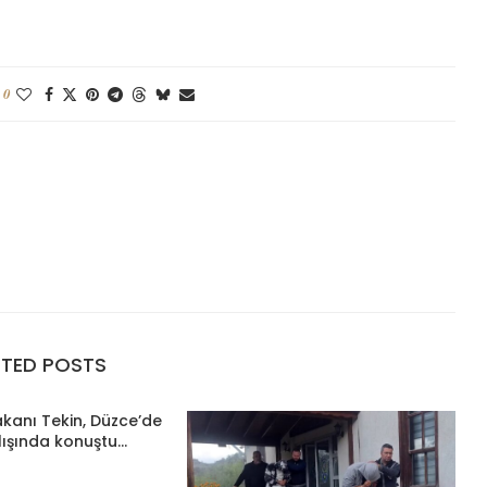
0
ATED POSTS
Bakanı Tekin, Düzce’de
lışında konuştu...