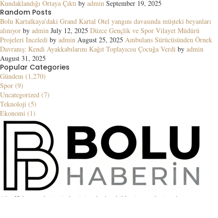
Kundaklandığı Ortaya Çıktı
by
admin
September 19, 2025
Random Posts
Bolu Kartalkaya’daki Grand Kartal Otel yangını davasında müşteki beyanları
alınıyor
by
admin
July 12, 2025
Düzce Gençlik ve Spor Vilayet Müdürü
Projeleri İnceledi
by
admin
August 25, 2025
Ambulans Sürücüsünden Örnek
Davranış: Kendi Ayakkabılarını Kağıt Toplayıcısı Çocuğa Verdi
by
admin
August 31, 2025
Popular Categories
Gündem (1,270)
Spor (9)
Uncategorized (7)
Teknoloji (5)
Ekonomi (1)
Ağrı Haberin şehrin gündemini en hızlı şekilde ziyaretçilerine ulaştıran
güvenilir bir haber kaynağıdır. Yerel ve küresel gelişmeler, blog içerikleri ve