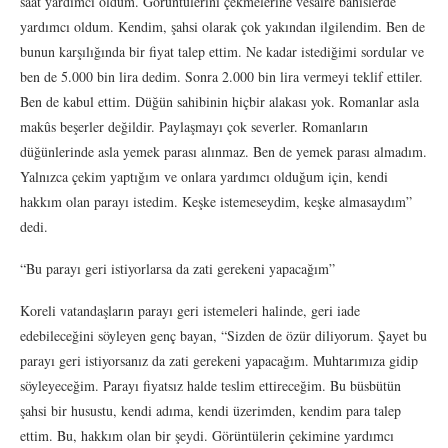
saat yardımcı oldum. Görüntülerini çekmelerine vesaire bahislerde
yardımcı oldum. Kendim, şahsi olarak çok yakından ilgilendim. Ben de
bunun karşılığında bir fiyat talep ettim. Ne kadar istediğimi sordular ve
ben de 5.000 bin lira dedim. Sonra 2.000 bin lira vermeyi teklif ettiler.
Ben de kabul ettim. Düğün sahibinin hiçbir alakası yok. Romanlar asla
makûs beşerler değildir. Paylaşmayı çok severler. Romanların
düğünlerinde asla yemek parası alınmaz. Ben de yemek parası almadım.
Yalnızca çekim yaptığım ve onlara yardımcı olduğum için, kendi
hakkım olan parayı istedim. Keşke istemeseydim, keşke almasaydım”
dedi.
“Bu parayı geri istiyorlarsa da zati gerekeni yapacağım”
Koreli vatandaşların parayı geri istemeleri halinde, geri iade
edebileceğini söyleyen genç bayan, “Sizden de özür diliyorum. Şayet bu
parayı geri istiyorsanız da zati gerekeni yapacağım. Muhtarımıza gidip
söyleyeceğim. Parayı fiyatsız halde teslim ettireceğim. Bu büsbütün
şahsi bir husustu, kendi adıma, kendi üzerimden, kendim para talep
ettim. Bu, hakkım olan bir şeydi. Görüntülerin çekimine yardımcı