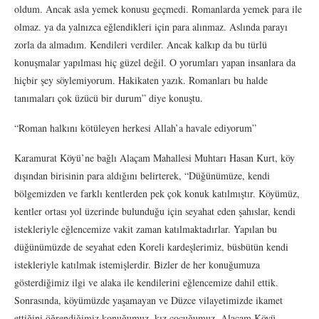
oldum. Ancak asla yemek konusu geçmedi. Romanlarda yemek para ile
olmaz. ya da yalnızca eğlendikleri için para alınmaz. Aslında parayı
zorla da almadım. Kendileri verdiler. Ancak kalkıp da bu türlü
konuşmalar yapılması hiç güzel değil. O yorumları yapan insanlara da
hiçbir şey söylemiyorum. Hakikaten yazık. Romanları bu halde
tanımaları çok üzücü bir durum” diye konuştu.
“Roman halkını kötüleyen herkesi Allah’a havale ediyorum”
Karamurat Köyü’ne bağlı Alaçam Mahallesi Muhtarı Hasan Kurt, köy
dışından birisinin para aldığını belirterek, “Düğünümüze, kendi
bölgemizden ve farklı kentlerden pek çok konuk katılmıştır. Köyümüz,
kentler ortası yol üzerinde bulunduğu için seyahat eden şahıslar, kendi
istekleriyle eğlencemize vakit zaman katılmaktadırlar. Yapılan bu
düğünümüzde de seyahat eden Koreli kardeşlerimiz, büsbütün kendi
istekleriyle katılmak istemişlerdir. Bizler de her konuğumuza
gösterdiğimiz ilgi ve alaka ile kendilerini eğlencemize dahil ettik.
Sonrasında, köyümüzde yaşamayan ve Düzce vilayetimizde ikamet
ettiğini öğrendiğimiz konuğumuz, kız çocuğumuz, Alaçam Köyü