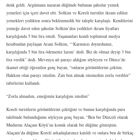
denk geldi. Argümana nazaran düğünde bulunan şahıslar yemek
yemeleri için içeri davet etti. Solkim ve Koreli turistler ikram edilen
yemekleri yedikten sonra beklenmedik bir taleple karşılaştı. Kendilerini
yemeğe davet eden şahıslar Solkim’den yedikleri ikram fiyatları
karşılığında 5 bin lira istedi. Yaşananları kendi toplumsal medya
hesabından paylaşan Aram Solkim, “‘Karnınızı doyurdunuz,
karşılığında 5 bin lira ödemeniz lazım’ dedi. Biz de olmaz deyip 3 bin
lira verdik” dedi. Mevzuya ait parayı aldığını söyleyen ve Düzce’de
ikamet ettiği öğrenilen genç bayan, “onların görüntülerini çektim.
Hakkım olan parayı istedim. Zati ben almak istemedim zorla verdiler”
tabirlerini kullandı.
“Zorla almadım, emeğimin karşılığını istedim”
Koreli turistlerin görüntülerini çektiğini ve bunun karşılığında para
talebinde bulunduğunu söyleyen genç bayan, “Ben bir Düzceli olarak
Mudurnu Alaçam Köyü’ne konuk olarak bir düğüne gitmiştim.
Alaçam’da düğüne Koreli arkadaşlarımız katıldı ve onlara ben de birkaç