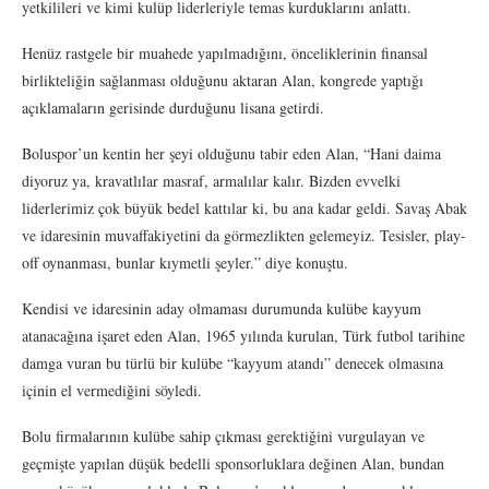
yetkilileri ve kimi kulüp liderleriyle temas kurduklarını anlattı.
Henüz rastgele bir muahede yapılmadığını, önceliklerinin finansal
birlikteliğin sağlanması olduğunu aktaran Alan, kongrede yaptığı
açıklamaların gerisinde durduğunu lisana getirdi.
Boluspor’un kentin her şeyi olduğunu tabir eden Alan, “Hani daima
diyoruz ya, kravatlılar masraf, armalılar kalır. Bizden evvelki
liderlerimiz çok büyük bedel kattılar ki, bu ana kadar geldi. Savaş Abak
ve idaresinin muvaffakiyetini da görmezlikten gelemeyiz. Tesisler, play-
off oynanması, bunlar kıymetli şeyler.” diye konuştu.
Kendisi ve idaresinin aday olmaması durumunda kulübe kayyum
atanacağına işaret eden Alan, 1965 yılında kurulan, Türk futbol tarihine
damga vuran bu türlü bir kulübe “kayyum atandı” denecek olmasına
içinin el vermediğini söyledi.
Bolu firmalarının kulübe sahip çıkması gerektiğini vurgulayan ve
geçmişte yapılan düşük bedelli sponsorluklara değinen Alan, bundan