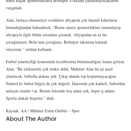
sonra küçük sponsorluklarla Boluspor’a reklam yazdırmayacaklarını
vurguladı.
Alan, fazlaca ehemmiyet verdikleri altyapıda çok önemli kahırların
bulunduğundan bahsederek, “Bizim işimiz sponsorlukları tamamlayıp
altyapıyla ilgili bütün sorunları çözmek. Altyapıdan en az iki
çocuğumuzu, Bolu’nun çocuğunu, Boluspor takımına katmak
istiyorum.” sözünü kullandı.
Futbol yöneticiliği konusunda tecrübesinin bulunmadığını lisana getiren
Alan, “Bu istikamette çok tenkit aldık. Mahmut Alan bu işi nasıl
yönetecek, futbolla alakası yok. Çıkıp alanda top koşturmayacağım.
Natürel ki futbol bilgisi de çok değerli. İdaremde çok kaliteli, futboldan
anlayan isimler var. Benim listemde boş adam yok, hepsi iş adamı.
Sporla alakalı beşerler.” dedi.
Kaynak: AA / Mehmet Emin Gürbüz – Spor
About The Author