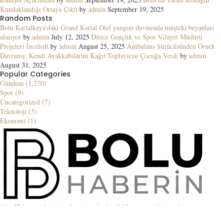
Kundaklandığı Ortaya Çıktı
by
admin
September 19, 2025
Random Posts
Bolu Kartalkaya’daki Grand Kartal Otel yangını davasında müşteki beyanları
alınıyor
by
admin
July 12, 2025
Düzce Gençlik ve Spor Vilayet Müdürü
Projeleri İnceledi
by
admin
August 25, 2025
Ambulans Sürücüsünden Örnek
Davranış: Kendi Ayakkabılarını Kağıt Toplayıcısı Çocuğa Verdi
by
admin
August 31, 2025
Popular Categories
Gündem (1,270)
Spor (9)
Uncategorized (7)
Teknoloji (5)
Ekonomi (1)
Ağrı Haberin şehrin gündemini en hızlı şekilde ziyaretçilerine ulaştıran
güvenilir bir haber kaynağıdır. Yerel ve küresel gelişmeler, blog içerikleri ve