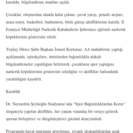
kuruldu, bilgilendirme stantları açıldı.
Çocuklar, oluşturulan alanda halat çekme, çuval yarışı, penaltı atışları,
masa tenisi, basketbol, badminton, bilek güreşi aktifliklerine katıldı, İl
Emniyet Müdürlüğü Narkotik Kabahatlerle Şubesince eğitimli narkotik
köpeklerinin gösterisini izledi.
Yeşilay Düzce Şube Başkanı İsmail Korkmaz, AA muhabirine yaptığı
açıklamada, iştirakçilere, ünitelerden bağımlılıkla alakalı
bilgilendirmeler yapıldığını belirterek, çocukların spor yaptığını,
narkotik köpeklerinin gösterisini izlediğini ve aktiflikte farkındalık
yaratıldığını kaydetti.
Karabük
Dr. Necmettin Şeyhoğlu Stadyumu’nda “Spor Bağımlılıklardan Korur”
sloganıyla yapılan aktiflikte, her yaştan vatandaş bir ortaya gelerek
sporun birleştirici ve düzgünleştirici gücünü deneyimledi.
Programda hayat şuurunun artırılması, ziyanlı alışkanlıklardan uzak