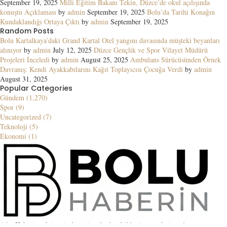
September 19, 2025
Milli Eğitim Bakanı Tekin, Düzce’de okul açılışında
konuştu Açıklaması
by
admin
September 19, 2025
Bolu’da Tarihi Konağın
Kundaklandığı Ortaya Çıktı
by
admin
September 19, 2025
Random Posts
Bolu Kartalkaya’daki Grand Kartal Otel yangını davasında müşteki beyanları
alınıyor
by
admin
July 12, 2025
Düzce Gençlik ve Spor Vilayet Müdürü
Projeleri İnceledi
by
admin
August 25, 2025
Ambulans Sürücüsünden Örnek
Davranış: Kendi Ayakkabılarını Kağıt Toplayıcısı Çocuğa Verdi
by
admin
August 31, 2025
Popular Categories
Gündem (1,270)
Spor (9)
Uncategorized (7)
Teknoloji (5)
Ekonomi (1)
Ağrı Haberin şehrin gündemini en hızlı şekilde ziyaretçilerine ulaştıran