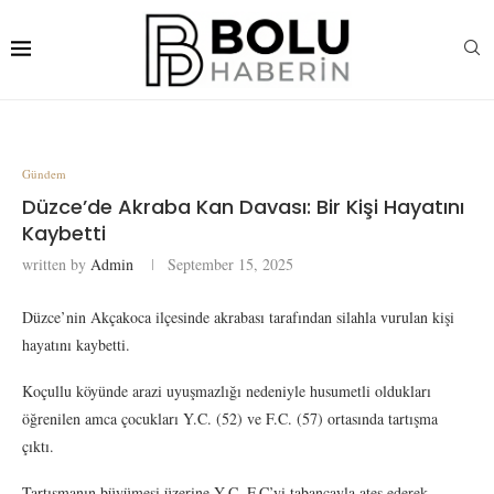
Gündem
Düzce’de Akraba Kan Davası: Bir Kişi Hayatını
Kaybetti
written by
Admin
September 15, 2025
Düzce’nin Akçakoca ilçesinde akrabası tarafından silahla vurulan kişi
hayatını kaybetti.
Koçullu köyünde arazi uyuşmazlığı nedeniyle husumetli oldukları
öğrenilen amca çocukları Y.C. (52) ve F.C. (57) ortasında tartışma
çıktı.
Tartışmanın büyümesi üzerine Y.C, F.C’yi tabancayla ateş ederek