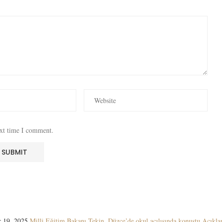
ext time I comment.
 19, 2025
Milli Eğitim Bakanı Tekin, Düzce’de okul açılışında konuştu Açıkla