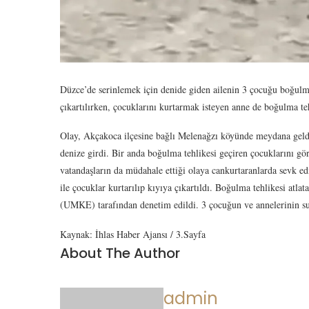
Düzce’de serinlemek için denide giden ailenin 3 çocuğu boğulma 
çıkartılırken, çocuklarını kurtarmak isteyen anne de boğulma tehl
Olay, Akçakoca ilçesine bağlı Melenağzı köyünde meydana geldi. 
denize girdi. Bir anda boğulma tehlikesi geçiren çocuklarını gör
vatandaşların da müdahale ettiği olaya cankurtaranlarda sevk e
ile çocuklar kurtarılıp kıyıya çıkartıldı. Boğulma tehlikesi at
(UMKE) tarafından denetim edildi. 3 çocuğun ve annelerinin 
Kaynak: İhlas Haber Ajansı / 3.Sayfa
About The Author
admin