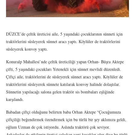
DÜZCE’de çeltik üreticisi aile, 5 yaşındaki çocuklarının sünneti için
traktörlerini süsleyerek sünnet aracı yaptı. Köylüler de traktörlerini
süsleyerek konvoy yaptı.
Konuralp Mahallesi’nde çeltik üreticiliği yapan Orhan- Büşra Aktepe
çifti, 5 yaşındaki çocukları Yetenekli için sünnet mevlidi düzenledi.
Çiftçi aile, traktörlerini de süsleyerek sünnet aracı yaptı. Köylüler de
traktörlerini süsleyerek sünnete katılarak konvoy halinde dolaştılar.
Sünnetin yapılacağı salona gelen traktör sis bombaları eşliğinde
karşılandı.
Babadan çiftçi olduğunu belirten baba Orhan Aktepe “Çocuğumuza
çiftçiliği beğendirmek özendirmek için bu türlü bir şey aklımıza geldi,
oğlum Uzman de çok istiyordu. Aslında traktörü çok seviyor.
Arkadaşlar da etkilenip üretici çalışkan yeni kuşaklar olur diye bu türlü