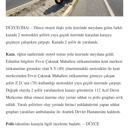
DÜZCE(İHA) – Düzce otoyol ilişki yolu üzerinde meydana gelen farklı
kazada 2 motosiklet şoförü yaya geçidi üzerinde karşıdan karşıya
geçmeye çalışırken çarpıştı. Kazada 2 şoför de yaralandı.
Kaza
, öğlen saatlerinde otoyol temas yolu üzerinde meydana geldi.
Edinilen bilgilere Fevzi Çakmak Mahallesi istikametinden kent merkezi
istikametine girmekte olan S.Y.(40) yönetimindeki motosiklet ile kent
merkezinden Fevzi Çakmak Mahallesi istikametine gitmeye çalışan
şoför Z.D.’nin (70) kullandığı motosiklet yaya geçidi üzerinde çarpıştı.
Değişik olayda 2 şoför yaralanırken kazayı görenlerin 112 Acil Davet
Merkezine ihbar etmesi üzerine olay yerine sıhhat ve polis grupları sevk
edildi. Yaralı şoförlere olay yerinde birinci müdahalesini yapan sıhhat
grupları yaralıları ambulanslar ile Atatürk Devlet Hastanesine kaldırdı.
Polis
takımları kazayla ilgili inceleme başlattı. – DÜZCE