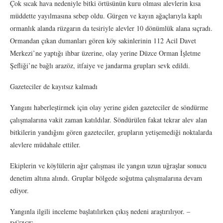
Çok sıcak hava nedeniyle bitki örtüsünün kuru olması alevlerin kısa
müddette yayılmasına sebep oldu. Gürgen ve kayın ağaçlarıyla kaplı
ormanlık alanda rüzgarın da tesiriyle alevler 10 dönümlük alana sıçradı.
Ormandan çıkan dumanları gören köy sakinlerinin 112 Acil Davet
Merkezi’ne yaptığı ihbar üzerine, olay yerine Düzce Orman İşletme
Şefliği’ne bağlı arazöz, itfaiye ve jandarma grupları sevk edildi.
Gazeteciler de kayıtsız kalmadı
Yangını haberleştirmek için olay yerine giden gazeteciler de söndürme
çalışmalarına vakit zaman katıldılar. Söndürülen fakat tekrar alev alan
bitkilerin yandığını gören gazeteciler, grupların yetişemediği noktalarda
alevlere müdahale ettiler.
Ekiplerin ve köylülerin ağır çalışması ile yangın uzun uğraşlar sonucu
denetim altına alındı. Gruplar bölgede soğutma çalışmalarına devam
ediyor.
Yangınla ilgili inceleme başlatılırken çıkış nedeni araştırılıyor. –