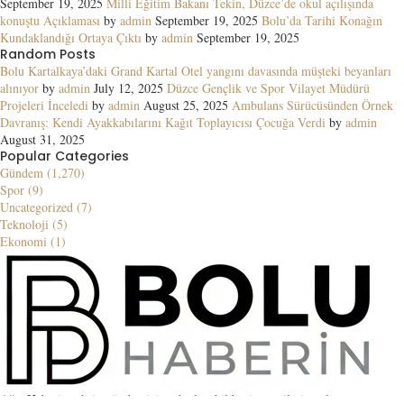
September 19, 2025
Milli Eğitim Bakanı Tekin, Düzce’de okul açılışında
konuştu Açıklaması
by
admin
September 19, 2025
Bolu’da Tarihi Konağın
Kundaklandığı Ortaya Çıktı
by
admin
September 19, 2025
Random Posts
Bolu Kartalkaya’daki Grand Kartal Otel yangını davasında müşteki beyanları
alınıyor
by
admin
July 12, 2025
Düzce Gençlik ve Spor Vilayet Müdürü
Projeleri İnceledi
by
admin
August 25, 2025
Ambulans Sürücüsünden Örnek
Davranış: Kendi Ayakkabılarını Kağıt Toplayıcısı Çocuğa Verdi
by
admin
August 31, 2025
Popular Categories
Gündem (1,270)
Spor (9)
Uncategorized (7)
Teknoloji (5)
Ekonomi (1)
Ağrı Haberin şehrin gündemini en hızlı şekilde ziyaretçilerine ulaştıran