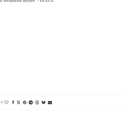
lgili soruşturma sürüyor. – DÜZCE
0