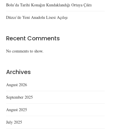
Bolu’da Tarihi Konağın Kundaklandığı Ortaya Çıktı
Düzce’de Yeni Anadolu Lisesi Açılışı
Recent Comments
No comments to show.
Archives
August 2026
September 2025
August 2025
Düzce’de Yeni Anadolu Lisesi
Düzce’de Uyuşturu
Açılışı
Operasyonu: Kubar Esr
July 2025
Kenevir Ele...