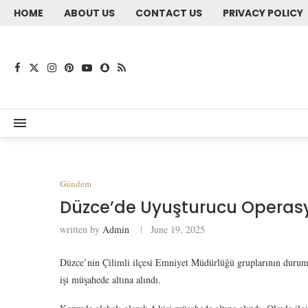
HOME
ABOUT US
CONTACT US
PRIVACY POLICY
Gündem
Düzce’de Uyuşturucu Operasy
written by
Admin
June 19, 2025
Düzce’nin Çilimli ilçesi Emniyet Müdürlüğü gruplarının durumu
işi müşahede altına alındı.