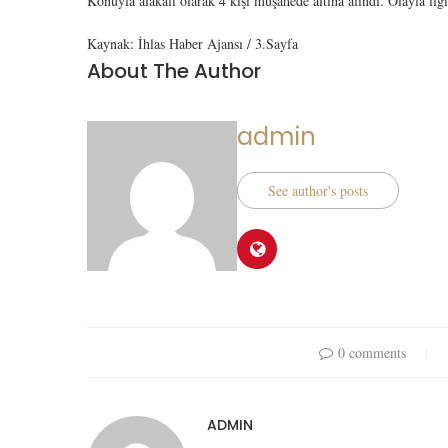
Konuyla alakalı olarak 4 kişi müşahede altına alındı. Olayla i
Kaynak: İhlas Haber Ajansı / 3.Sayfa
About The Author
admin
See author's posts
0 comments
ADMIN