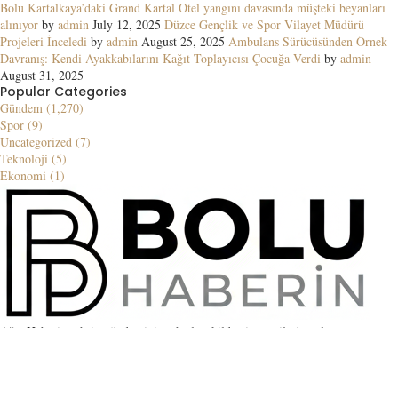
Bolu Kartalkaya’daki Grand Kartal Otel yangını davasında müşteki beyanları
alınıyor
by
admin
July 12, 2025
Düzce Gençlik ve Spor Vilayet Müdürü
Projeleri İnceledi
by
admin
August 25, 2025
Ambulans Sürücüsünden Örnek
Davranış: Kendi Ayakkabılarını Kağıt Toplayıcısı Çocuğa Verdi
by
admin
August 31, 2025
Popular Categories
Gündem (1,270)
Spor (9)
Uncategorized (7)
Teknoloji (5)
Ekonomi (1)
Ağrı Haberin şehrin gündemini en hızlı şekilde ziyaretçilerine ulaştıran
güvenilir bir haber kaynağıdır. Yerel ve küresel gelişmeler, blog içerikleri ve
backlink çözümleriyle her zaman yanınızda.
Contact us:
contact@yoursite.com