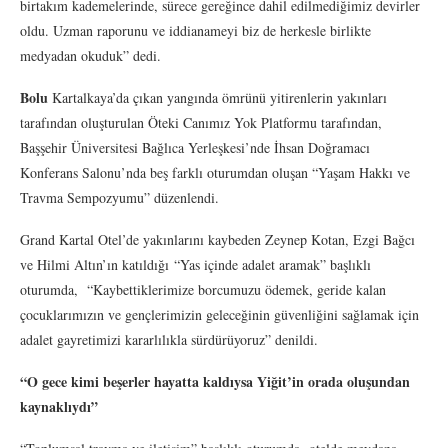
birtakım kademelerinde, sürece gereğince dahil edilmediğimiz devirler
oldu. Uzman raporunu ve iddianameyi biz de herkesle birlikte
medyadan okuduk” dedi.
Bolu
Kartalkaya’da çıkan yangında ömrünü yitirenlerin yakınları
tarafından oluşturulan Öteki Canımız Yok Platformu tarafından,
Başşehir Üniversitesi Bağlıca Yerleşkesi’nde İhsan Doğramacı
Konferans Salonu’nda beş farklı oturumdan oluşan “Yaşam Hakkı ve
Travma Sempozyumu” düzenlendi.
Grand Kartal Otel’de yakınlarını kaybeden Zeynep Kotan, Ezgi Bağcı
ve Hilmi Altın’ın katıldığı “Yas içinde adalet aramak” başlıklı
oturumda, “Kaybettiklerimize borcumuzu ödemek, geride kalan
çocuklarımızın ve gençlerimizin geleceğinin güvenliğini sağlamak için
adalet gayretimizi kararlılıkla sürdürüyoruz” denildi.
“O gece kimi beşerler hayatta kaldıysa Yiğit’in orada oluşundan
kaynaklıydı”