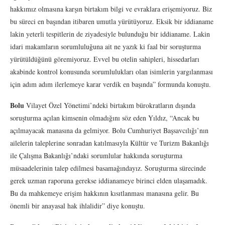
hakkımız olmasına karşın birtakım bilgi ve evraklara erişemiyoruz. Biz
bu süreci en başından itibaren umutla yürütüyoruz. Eksik bir iddianame
lakin yeterli tespitlerin de ziyadesiyle bulunduğu bir iddianame. Lakin
idari makamların sorumluluğuna ait ne yazık ki faal bir soruşturma
yürütüldüğünü göremiyoruz. Evvel bu otelin sahipleri, hissedarları
akabinde kontrol konusunda sorumlulukları olan isimlerin yargılanması
için adım adım ilerlemeye karar verdik en başında” formunda konuştu.
Bolu
Vilayet Özel Yönetimi’ndeki birtakım bürokratların dışında
soruşturma açılan kimsenin olmadığını söz eden Yıldız, “Ancak bu
açılmayacak manasına da gelmiyor. Bolu Cumhuriyet Başsavcılığı’nın
ailelerin taleplerine sonradan katılmasıyla Kültür ve Turizm Bakanlığı
ile Çalışma Bakanlığı’ndaki sorumlular hakkında soruşturma
müsaadelerinin talep edilmesi basamağındayız. Soruşturma sürecinde
gerek uzman raporuna gerekse iddianameye birinci elden ulaşamadık.
Bu da mahkemeye erişim hakkının kısıtlanması manasına gelir. Bu
önemli bir anayasal hak ihlalidir” diye konuştu.