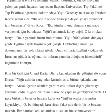
“Toplumsal travma ve iletişim” başlıklı oturumda, otelde meydana
gelen yangında hayatını kaybeden Başkent Üniversitesi Tıp Fakültesi
Tıp Fakültesi öğrencisi doktor adayı Yiğit Gençbay’ın arkadaşı İbrahim
Koçer kelam aldı. “Bu acının içinde filizleşen dayanışmayı büyütmek
için buradayız” diyen Koçer, “Biz isimlerin unutulmasına müsaade
vermemek için buradayız. Yiğit’i anlatmak kolay değil. O iz bırakan
biriydi. Onun yanında huzur bulurdunuz. Yiğit 2000 yılında dünyaya
geldi. Eğitim hayatı boyunca çok çalıştı. Doktorluğu insanlığa
dokunmanın bir yolu olarak gördü. Onun en bariz özelliği vicdanıydı.
İnsanları güldürür, eğlendirir, onların yanında olduğunu hissettirirdi”
biçiminde konuştu.
Kısa bir tatil için Grand Kartal Otel’e kız arkadaşı ile gittiğini söz eden
Koçer, “Yiğit aslında yangından kurtulmuştu, birinci çıkanlardan
biriydi. Ancak içeride olanlara yardım etti, onları dışarı çıkarmaya
yardımcı oldu. O gece bir insan olarak ne yapması gerekiyorsa yaptı. O
gece birtakım beşerler hayatta kaldıysa Yiğit’in orada oluşundan
kaynaklıydı. O, bu dünyada kısa süren fakat çok derin bir iz bırakan
insandı. Biz hatırladıkça, anlattıkça o ışıkları hiç sönmeyecektir”