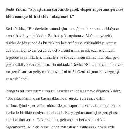
Seda Yıldız: “Soruşturma sürecinde gerek eksper raporuna gerekse
iddianameye birinci elden ulaşamadık”
Seda Yıldız, “Bir devletin vatandaşlarına sağlamak zorunda olduğu en
temel hak hayat hakkıdır. Bu hak yok sayılamaz. Vefatına yönelik
riskler doğduğunda da bu riskleri bertaraf etme yükümlülüğü vardır
devletin. Beş aydır gerek devlet kurumlarının gerek özel işletmenin
teşebbüsünün ihlalleri, ihmalleri ve sonucu insan canına mal olan pek
çok eksiklik kelam konusu. Bu noktada ‘Devlet 78 insanın canından vaz
mı geçti’ sorusu geliyor aklımıza. Lakin 21 Ocak akşamı bu vazgeçişi
yaşadık” dedi.
Yangına ait soruşturma sonucu hazırlanan iddianameye değinen Yıldız,
“Soruşturmanın kimi basamaklarında, sürece gereğince dahil
edilmediğimiz periyotlar oldu. Eksper raporunu ve iddianameyi biz de
herkesle birlikte medyadan okuduk. Bu yargılamanın içine gereğince
dahil edilmiyoruz. Dokümanları, gelişmeleri herkesle birlikte
öğreniyoruz. Aileleri temsil eden avukatların muhakkak noktalarda