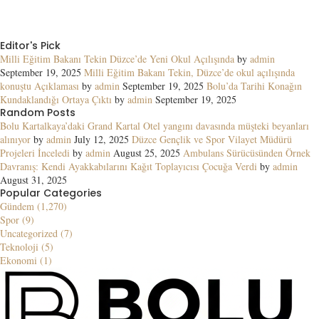
Editor's Pick
Milli Eğitim Bakanı Tekin Düzce’de Yeni Okul Açılışında
by
admin
September 19, 2025
Milli Eğitim Bakanı Tekin, Düzce’de okul açılışında
konuştu Açıklaması
by
admin
September 19, 2025
Bolu’da Tarihi Konağın
Kundaklandığı Ortaya Çıktı
by
admin
September 19, 2025
Random Posts
Bolu Kartalkaya’daki Grand Kartal Otel yangını davasında müşteki beyanları
alınıyor
by
admin
July 12, 2025
Düzce Gençlik ve Spor Vilayet Müdürü
Projeleri İnceledi
by
admin
August 25, 2025
Ambulans Sürücüsünden Örnek
Davranış: Kendi Ayakkabılarını Kağıt Toplayıcısı Çocuğa Verdi
by
admin
August 31, 2025
Popular Categories
Gündem (1,270)
Spor (9)
Uncategorized (7)
Teknoloji (5)
Ekonomi (1)