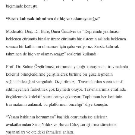
biçiminde konuştu.
“Sessiz kalırsak tahminen de hiç var olamayacağız”
Moderatör Doç. Dr. Barış Önen Ünsalver de “Depremde yıkılması
beklenen çürümüş binalar üzere çürümüş bir sistemin aslında beklenen
sonucu bir katliamın olmaması için çaba veriyoruz. Sessiz kalırsak
tahminen de hiç var olamayacağız” sözlerini kullandı.
Prof. Dr. Saime Özçürümez, oturumda yaptığı konuşmada, travmalarda
kolektif bilinçlendirme geliştirilerek birlikte bir güzelleşmenin
sağlanabileceğini vurguladı. Özçürümez, “Travmalardan sonra temsil
edilmeyenleri farketmek çok kıymetli oluyor. Travmalarımız etrafında
örgütlenmek kolektif şuuru ortaya çıkarıyor. Toplumun her kesitinin
travmalarını anlamak bu platformun önceliği” diye konuştu.
“Yaşam hakkının korunması” başlıklı oturumda ise ailelerin
avukatlarından Seda Yıldız ve Burcu Cılız, soruşturma sürecinde
yaşananları ve oteldeki ihmalleri anlattı.