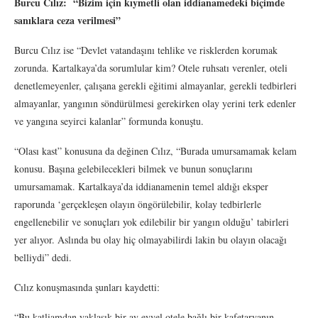
Burcu Cılız: “Bizim için kıymetli olan iddianamedeki biçimde
sanıklara ceza verilmesi”
Burcu Cılız ise “Devlet vatandaşını tehlike ve risklerden korumak
zorunda. Kartalkaya’da sorumlular kim? Otele ruhsatı verenler, oteli
denetlemeyenler, çalışana gerekli eğitimi almayanlar, gerekli tedbirleri
almayanlar, yangının söndürülmesi gerekirken olay yerini terk edenler
ve yangına seyirci kalanlar” formunda konuştu.
“Olası kast” konusuna da değinen Cılız, “Burada umursamamak kelam
konusu. Başına gelebilecekleri bilmek ve bunun sonuçlarını
umursamamak. Kartalkaya’da iddianamenin temel aldığı eksper
raporunda ‘gerçekleşen olayın öngörülebilir, kolay tedbirlerle
engellenebilir ve sonuçları yok edilebilir bir yangın olduğu’ tabirleri
yer alıyor. Aslında bu olay hiç olmayabilirdi lakin bu olayın olacağı
belliydi” dedi.
Cılız konuşmasında şunları kaydetti:
“Bu katliamdan yaklaşık bir ay evvel otele bağlı bir kafetaryanın