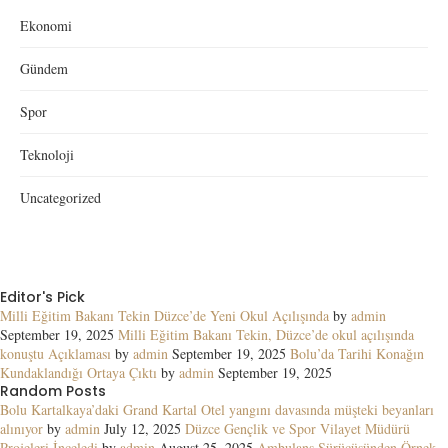
Ekonomi
Gündem
Spor
Teknoloji
Uncategorized
Editor's Pick
Milli Eğitim Bakanı Tekin Düzce’de Yeni Okul Açılışında
by
admin
September 19, 2025
Milli Eğitim Bakanı Tekin, Düzce’de okul açılışında
konuştu Açıklaması
by
admin
September 19, 2025
Bolu’da Tarihi Konağın
Kundaklandığı Ortaya Çıktı
by
admin
September 19, 2025
Random Posts
Bolu Kartalkaya’daki Grand Kartal Otel yangını davasında müşteki beyanları
alınıyor
by
admin
July 12, 2025
Düzce Gençlik ve Spor Vilayet Müdürü
Projeleri İnceledi
by
admin
August 25, 2025
Ambulans Sürücüsünden Örnek