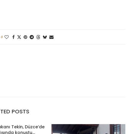
0
ATED POSTS
Bakanı Tekin, Düzce’de
lışında konuştu...