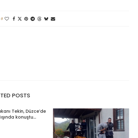
0
ATED POSTS
Bakanı Tekin, Düzce’de
lışında konuştu...