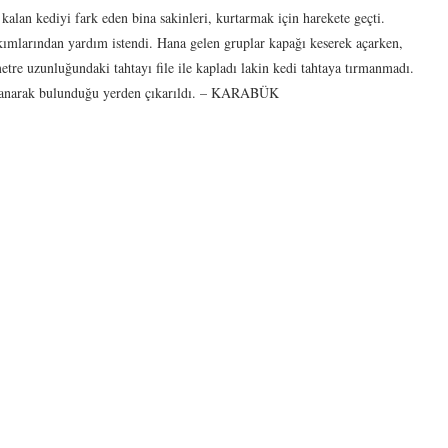
alan kediyi fark eden bina sakinleri, kurtarmak için harekete geçti.
ımlarından yardım istendi. Hana gelen gruplar kapağı keserek açarken,
metre uzunluğundaki tahtayı file ile kapladı lakin kedi tahtaya tırmanmadı.
akalanarak bulunduğu yerden çıkarıldı. – KARABÜK