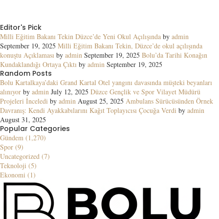
Editor's Pick
Milli Eğitim Bakanı Tekin Düzce’de Yeni Okul Açılışında
by
admin
September 19, 2025
Milli Eğitim Bakanı Tekin, Düzce’de okul açılışında
konuştu Açıklaması
by
admin
September 19, 2025
Bolu’da Tarihi Konağın
Kundaklandığı Ortaya Çıktı
by
admin
September 19, 2025
Random Posts
Bolu Kartalkaya’daki Grand Kartal Otel yangını davasında müşteki beyanları
alınıyor
by
admin
July 12, 2025
Düzce Gençlik ve Spor Vilayet Müdürü
Projeleri İnceledi
by
admin
August 25, 2025
Ambulans Sürücüsünden Örnek
Davranış: Kendi Ayakkabılarını Kağıt Toplayıcısı Çocuğa Verdi
by
admin
August 31, 2025
Popular Categories
Gündem (1,270)
Spor (9)
Uncategorized (7)
Teknoloji (5)
Ekonomi (1)