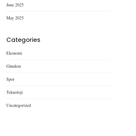
June 2025
May 2025
Categories
Düzce’de Yeni Anadolu Lisesi
Düzce’de Uyuşturu
Açılışı
Operasyonu: Kubar Esr
Ekonomi
Kenevir Ele...
Gündem
Spor
Teknoloji
Uncategorized