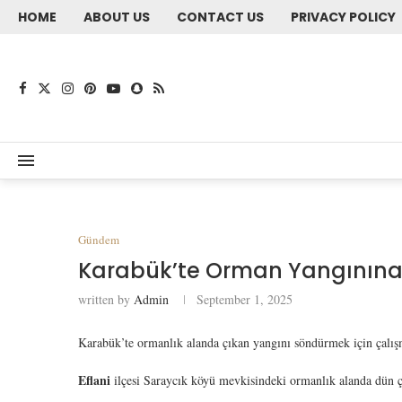
HOME
ABOUT US
CONTACT US
PRIVACY POLICY
Gündem
Karabük’te Orman Yangının
written by
Admin
September 1, 2025
Karabük’te ormanlık alanda çıkan yangını söndürmek için çalış
Eflani
ilçesi Saraycık köyü mevkisindeki ormanlık alanda dün 