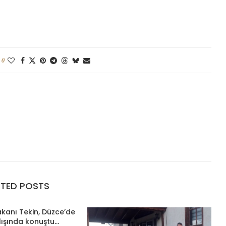
0
ATED POSTS
Bakanı Tekin, Düzce’de
lışında konuştu...