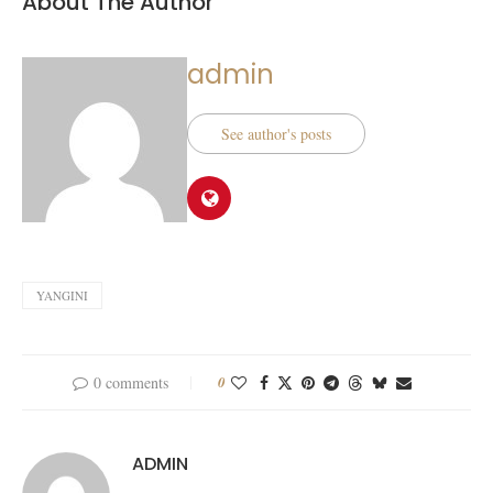
About The Author
admin
See author's posts
YANGINI
0 comments
0
ADMIN