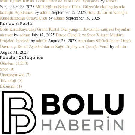
Milli Eğitim Bakanı Tekin Düzce’de Yeni Okul Açılışında
by
admin
September 19, 2025
Milli Eğitim Bakanı Tekin, Düzce’de okul açılışında
konuştu Açıklaması
by
admin
September 19, 2025
Bolu’da Tarihi Konağın
Kundaklandığı Ortaya Çıktı
by
admin
September 19, 2025
Random Posts
Bolu Kartalkaya’daki Grand Kartal Otel yangını davasında müşteki beyanları
alınıyor
by
admin
July 12, 2025
Düzce Gençlik ve Spor Vilayet Müdürü
Projeleri İnceledi
by
admin
August 25, 2025
Ambulans Sürücüsünden Örnek
Davranış: Kendi Ayakkabılarını Kağıt Toplayıcısı Çocuğa Verdi
by
admin
August 31, 2025
Popular Categories
Gündem (1,270)
Spor (9)
Uncategorized (7)
Teknoloji (5)
Ekonomi (1)