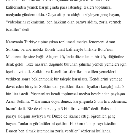
kafilesinden yemek karşılığında para istendiği tezleri toplumsal
medyada gündem oldu. Olaya ait para aldığını söyleyen genç bayan,
“videolarını çekmiştim, ben hakkım olan parayı aldım, zorla vermek
istediler” dedi.
Karavanla Türkiye tipine çıkan toplumsal medya fenomeni Aram
Solkim, beraberindeki Koreli turist kafilesiyle birlikte Bolu’nun
Mudurnu ilçesine bağlı Alaçam köyünde düzenlenen bir köy düğününe
denk geldi. Teze nazaran düğünde bulunan şahıslar yemek yemeleri için
içeri davet etti. Solkim ve Koreli turistler ikram edilen yemekleri
yedikten sonra beklenmedik bir taleple karşılaştı. Kendilerini yemeğe
davet eden bireyler Solkim’den yedikleri ikram fiyatları karşılığında 5
bin lira istedi. Yaşananları kendi toplumsal medya hesabından paylaşan
Aram Solkim, “‘Karnınızı doyurdunuz, karşılığında 5 bin lira ödemeniz
lazım’ dedi. Biz de olmaz deyip 3 bin lira verdik” dedi. Bahse ait
parayı aldığını söyleyen ve Düzce’de ikamet ettiği öğrenilen genç
bayan, “onların görüntülerini çektim. Hakkım olan parayı istedim.
Esasen ben almak istemedim zorla verdiler” sözlerini kullandı.