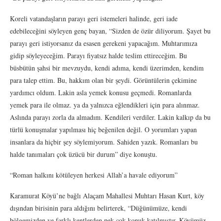
Koreli vatandaşların parayı geri istemeleri halinde, geri iade
edebileceğini söyleyen genç bayan, “Sizden de özür diliyorum. Şayet bu
parayı geri istiyorsanız da esasen gerekeni yapacağım. Muhtarımıza
gidip söyleyeceğim. Parayı fiyatsız halde teslim ettireceğim. Bu
büsbütün şahsi bir mevzuydu, kendi adıma, kendi üzerimden, kendim
para talep ettim. Bu, hakkım olan bir şeydi. Görüntülerin çekimine
yardımcı oldum. Lakin asla yemek konusu geçmedi. Romanlarda
yemek para ile olmaz. ya da yalnızca eğlendikleri için para alınmaz.
Aslında parayı zorla da almadım. Kendileri verdiler. Lakin kalkıp da bu
türlü konuşmalar yapılması hiç beğenilen değil. O yorumları yapan
insanlara da hiçbir şey söylemiyorum. Sahiden yazık. Romanları bu
halde tanımaları çok üzücü bir durum” diye konuştu.
“Roman halkını kötüleyen herkesi Allah’a havale ediyorum”
Karamurat Köyü’ne bağlı Alaçam Mahallesi Muhtarı Hasan Kurt, köy
dışından birisinin para aldığını belirterek, “Düğünümüze, kendi
bölgemizden ve farklı kentlerden pek çok konuk katılmıştır. Köyümüz,