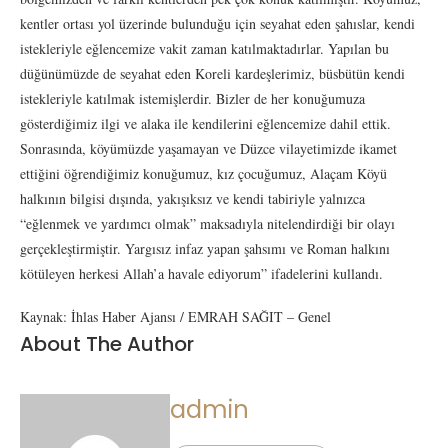
kentler ortası yol üzerinde bulunduğu için seyahat eden şahıslar, kendi
istekleriyle eğlencemize vakit zaman katılmaktadırlar. Yapılan bu
düğünümüzde de seyahat eden Koreli kardeşlerimiz, büsbütün kendi
istekleriyle katılmak istemişlerdir. Bizler de her konuğumuza
gösterdiğimiz ilgi ve alaka ile kendilerini eğlencemize dahil ettik.
Sonrasında, köyümüzde yaşamayan ve Düzce vilayetimizde ikamet
ettiğini öğrendiğimiz konuğumuz, kız çocuğumuz, Alaçam Köyü
halkının bilgisi dışında, yakışıksız ve kendi tabiriyle yalnızca
“eğlenmek ve yardımcı olmak” maksadıyla nitelendirdiği bir olayı
gerçekleştirmiştir. Yargısız infaz yapan şahsımı ve Roman halkını
kötüleyen herkesi Allah’a havale ediyorum” ifadelerini kullandı.
Kaynak: İhlas Haber Ajansı / EMRAH SAĞIT – Genel
About The Author
admin