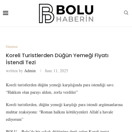
Gündem
Koreli Turistlerden Düğün Yemeği Fiyatı
İstendi Tezi
written by
Admin
June 11, 2025
Koreli turistlerden düğün yemeği karşılığında para istendiği savı:
“Hakkım olan parayı aldım, zorla verdiler”
Koreli turistlerden, düğün yemeği karşılığı para istendi argümanlarına
muhtar reaksiyonu: “Roman halkını kötüleyenleri Allah’a havale
ediyorum”
BOLU – Bolu’da bir sokak düğününe denk gelen Koreli turist