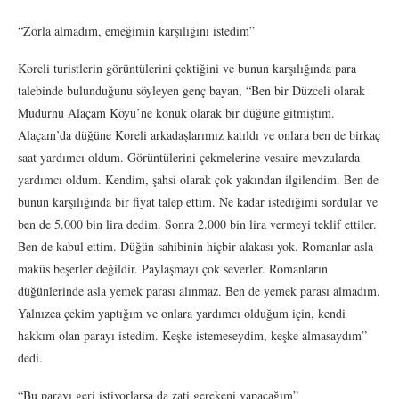
“Zorla almadım, emeğimin karşılığını istedim”
Koreli turistlerin görüntülerini çektiğini ve bunun karşılığında para
talebinde bulunduğunu söyleyen genç bayan, “Ben bir Düzceli olarak
Mudurnu Alaçam Köyü’ne konuk olarak bir düğüne gitmiştim.
Alaçam’da düğüne Koreli arkadaşlarımız katıldı ve onlara ben de birkaç
saat yardımcı oldum. Görüntülerini çekmelerine vesaire mevzularda
yardımcı oldum. Kendim, şahsi olarak çok yakından ilgilendim. Ben de
bunun karşılığında bir fiyat talep ettim. Ne kadar istediğimi sordular ve
ben de 5.000 bin lira dedim. Sonra 2.000 bin lira vermeyi teklif ettiler.
Ben de kabul ettim. Düğün sahibinin hiçbir alakası yok. Romanlar asla
makûs beşerler değildir. Paylaşmayı çok severler. Romanların
düğünlerinde asla yemek parası alınmaz. Ben de yemek parası almadım.
Yalnızca çekim yaptığım ve onlara yardımcı olduğum için, kendi
hakkım olan parayı istedim. Keşke istemeseydim, keşke almasaydım”
dedi.
“Bu parayı geri istiyorlarsa da zati gerekeni yapacağım”