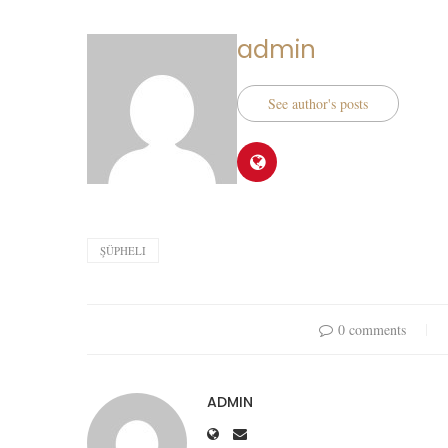
admin
See author's posts
ŞÜPHELI
0 comments
ADMIN