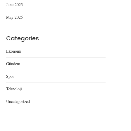
June 2025
May 2025
Düzce’de Yeni Anadolu Lisesi
Düzce’de Uyuşturu
Categories
Açılışı
Operasyonu: Kubar Esr
Kenevir Ele...
Ekonomi
Gündem
Spor
Teknoloji
Uncategorized