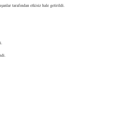
anlar tarafından etkisiz hale getirildi.
i.
ndi.