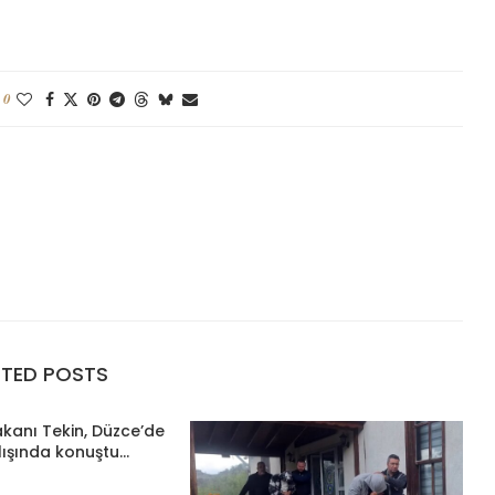
0
ATED POSTS
Bakanı Tekin, Düzce’de
lışında konuştu...