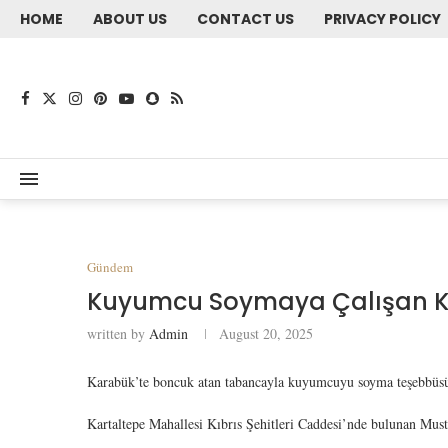
HOME
ABOUT US
CONTACT US
PRIVACY POLICY
Gündem
Kuyumcu Soymaya Çalışan K
written by
Admin
August 20, 2025
Karabük’te boncuk atan tabancayla kuyumcuyu soyma teşebbüsün
Kartaltepe Mahallesi Kıbrıs Şehitleri Caddesi’nde bulunan Mustaf