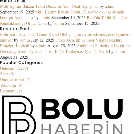
Editor's Pick
Milli Eğitim Bakanı Tekin Düzce’de Yeni Okul Açılışında
by
admin
September 19, 2025
Milli Eğitim Bakanı Tekin, Düzce’de okul açılışında
konuştu Açıklaması
by
admin
September 19, 2025
Bolu’da Tarihi Konağın
Kundaklandığı Ortaya Çıktı
by
admin
September 19, 2025
Random Posts
Bolu Kartalkaya’daki Grand Kartal Otel yangını davasında müşteki beyanları
alınıyor
by
admin
July 12, 2025
Düzce Gençlik ve Spor Vilayet Müdürü
Projeleri İnceledi
by
admin
August 25, 2025
Ambulans Sürücüsünden Örnek
Davranış: Kendi Ayakkabılarını Kağıt Toplayıcısı Çocuğa Verdi
by
admin
August 31, 2025
Popular Categories
Gündem (1,270)
Spor (9)
Uncategorized (7)
Teknoloji (5)
Ekonomi (1)