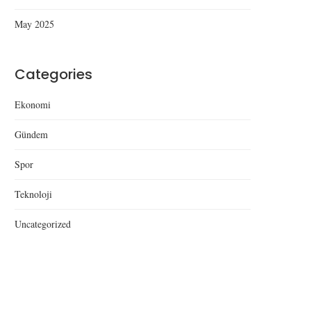
May 2025
Düzce’de Yeni Anadolu Lisesi
Düzce’de Uyuşturu
Açılışı
Operasyonu: Kubar Esr
Kenevir Ele...
Categories
Ekonomi
Gündem
Spor
Teknoloji
Uncategorized