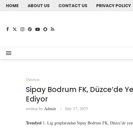
HOME
ABOUT US
CONTACT US
PRIVACY POLICY
Gündem
Sipay Bodrum FK, Düzce’de Y
Ediyor
written by
Admin
July 17, 2025
Trendyol
1. Lig gruplarından Sipay Bodrum FK, Düzce’de yeni d