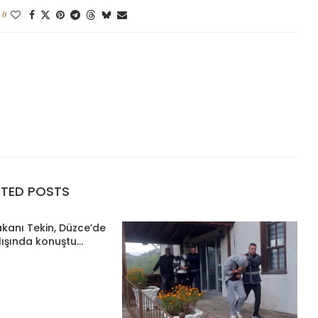
0
ATED POSTS
Bakanı Tekin, Düzce’de
lışında konuştu...