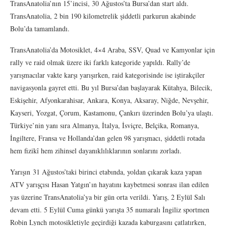
TransAnatolia’nın 15’incisi, 30 Ağustos’ta Bursa’dan start aldı.
TransAnatolia, 2 bin 190 kilometrelik şiddetli parkurun akabinde
Bolu’da tamamlandı.
TransAnatolia’da Motosiklet, 4×4 Araba, SSV, Quad ve Kamyonlar için
rally ve raid olmak üzere iki farklı kategoride yapıldı. Rally’de
yarışmacılar vakte karşı yarışırken, raid kategorisinde ise iştirakçiler
navigasyonla gayret etti. Bu yıl Bursa’dan başlayarak Kütahya, Bilecik,
Eskişehir, Afyonkarahisar, Ankara, Konya, Aksaray, Niğde, Nevşehir,
Kayseri, Yozgat, Çorum, Kastamonu, Çankırı üzerinden Bolu’ya ulaştı.
Türkiye’nin yanı sıra Almanya, İtalya, İsviçre, Belçika, Romanya,
İngiltere, Fransa ve Hollanda’dan gelen 98 yarışmacı, şiddetli rotada
hem fizikî hem zihinsel dayanıklılıklarının sonlarını zorladı.
Yarışın 31 Ağustos’taki birinci etabında, yoldan çıkarak kaza yapan
ATV yarışçısı Hasan Yatgın’ın hayatını kaybetmesi sonrası ilan edilen
yas üzerine TransAnatolia’ya bir gün orta verildi. Yarış, 2 Eylül Salı
devam etti. 5 Eylül Cuma günkü yarışta 35 numaralı İngiliz sportmen
Robin Lynch motosikletiyle geçirdiği kazada kaburgasını çatlatırken,