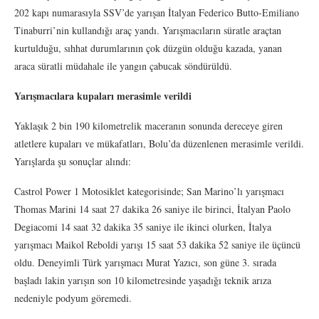
202 kapı numarasıyla SSV’de yarışan İtalyan Federico Butto-Emiliano
Tinaburri’nin kullandığı araç yandı. Yarışmacıların süratle araçtan
kurtulduğu, sıhhat durumlarının çok düzgün olduğu kazada, yanan
araca süratli müdahale ile yangın çabucak söndürüldü.
Yarışmacılara kupaları merasimle verildi
Yaklaşık 2 bin 190 kilometrelik maceranın sonunda dereceye giren
atletlere kupaları ve mükafatları, Bolu’da düzenlenen merasimle verildi.
Yarışlarda şu sonuçlar alındı:
Castrol Power 1 Motosiklet kategorisinde; San Marino’lı yarışmacı
Thomas Marini 14 saat 27 dakika 26 saniye ile birinci, İtalyan Paolo
Degiacomi 14 saat 32 dakika 35 saniye ile ikinci olurken, İtalya
yarışmacı Maikol Reboldi yarışı 15 saat 53 dakika 52 saniye ile üçüncü
oldu. Deneyimli Türk yarışmacı Murat Yazıcı, son güne 3. sırada
başladı lakin yarışın son 10 kilometresinde yaşadığı teknik arıza
nedeniyle podyum göremedi.