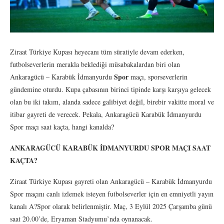
Ziraat Türkiye Kupası heyecanı tüm süratiyle devam ederken,
futbolseverlerin merakla beklediği müsabakalardan biri olan
Spor
Ankaragücü – Karabük İdmanyurdu
maçı, sporseverlerin
gündemine oturdu. Kupa çabasının birinci tipinde karşı karşıya gelecek
olan bu iki takım, alanda sadece galibiyet değil, birebir vakitte moral ve
itibar gayreti de verecek. Pekala, Ankaragücü Karabük İdmanyurdu
Spor maçı saat kaçta, hangi kanalda?
ANKARAGÜCÜ KARABÜK İDMANYURDU SPOR MAÇI SAAT
KAÇTA?
Ziraat Türkiye Kupası gayreti olan Ankaragücü – Karabük İdmanyurdu
Spor maçını canlı izlemek isteyen futbolseverler için en emniyetli yayın
kanalı A?Spor olarak belirlenmiştir. Maç, 3 Eylül 2025 Çarşamba günü
saat 20.00’de, Eryaman Stadyumu’nda oynanacak.