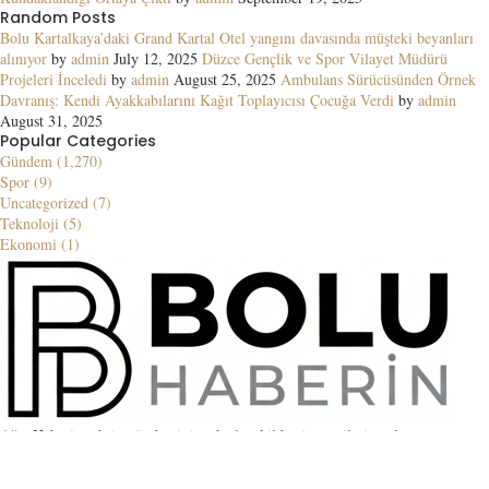
Random Posts
Bolu Kartalkaya’daki Grand Kartal Otel yangını davasında müşteki beyanları
alınıyor
by
admin
July 12, 2025
Düzce Gençlik ve Spor Vilayet Müdürü
Projeleri İnceledi
by
admin
August 25, 2025
Ambulans Sürücüsünden Örnek
Davranış: Kendi Ayakkabılarını Kağıt Toplayıcısı Çocuğa Verdi
by
admin
August 31, 2025
Popular Categories
Gündem (1,270)
Spor (9)
Uncategorized (7)
Teknoloji (5)
Ekonomi (1)
Ağrı Haberin şehrin gündemini en hızlı şekilde ziyaretçilerine ulaştıran
güvenilir bir haber kaynağıdır. Yerel ve küresel gelişmeler, blog içerikleri ve