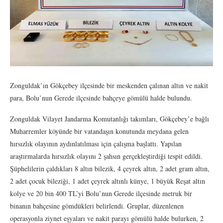
Zonguldak’ın Gökçebey ilçesinde bir meskenden çalınan altın ve nakit
para, Bolu’nun Gerede ilçesinde bahçeye gömülü halde bulundu.
Zonguldak Vilayet Jandarma Komutanlığı takımları, Gökçebey’e bağlı
Muharremler köyünde bir vatandaşın konutunda meydana gelen
hırsızlık olayının aydınlatılması için çalışma başlattı. Yapılan
araştırmalarda hırsızlık olayını 2 şahsın gerçekleştirdiği tespit edildi.
Şüphelilerin çaldıkları 8 altın bilezik, 4 çeyrek altın, 2 adet gram altın,
2 adet çocuk bileziği, 1 adet çeyrek altınlı künye, 1 büyük Reşat altın
kolye ve 20 bin 400 TL’yi Bolu’nun Gerede ilçesinde metruk bir
binanın bahçesine gömdükleri belirlendi. Gruplar, düzenlenen
operasyonla ziynet eşyaları ve nakit parayı gömülü halde bulurken, 2