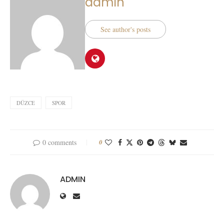
admin
See author's posts
DÜZCE
SPOR
0 comments
0
ADMIN