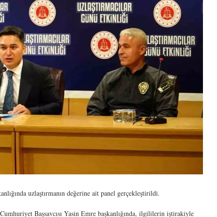
ğında uzlaştırmanın değerine ait panel gerçekleştirildi.
mhuriyet Başsavcısı Yasin Emre başkanlığında, ilgililerin iştirakiyle