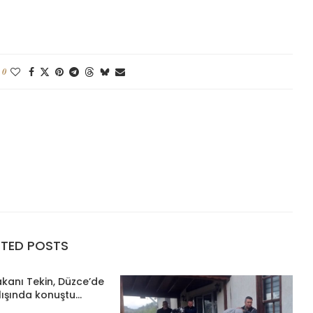
0
ATED POSTS
Bakanı Tekin, Düzce’de
lışında konuştu...