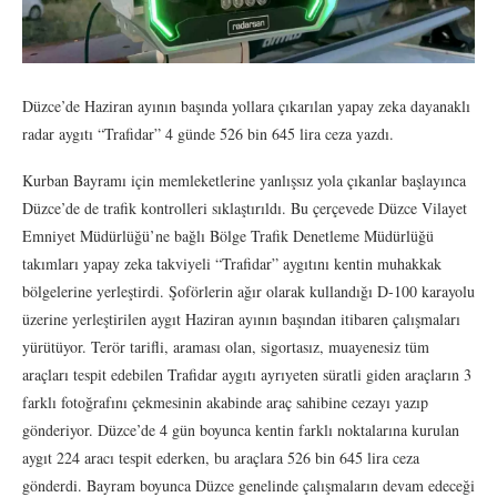
Düzce’de Haziran ayının başında yollara çıkarılan yapay zeka dayanaklı
radar aygıtı “Trafidar” 4 günde 526 bin 645 lira ceza yazdı.
Kurban Bayramı için memleketlerine yanlışsız yola çıkanlar başlayınca
Düzce’de de trafik kontrolleri sıklaştırıldı. Bu çerçevede Düzce Vilayet
Emniyet Müdürlüğü’ne bağlı Bölge Trafik Denetleme Müdürlüğü
takımları yapay zeka takviyeli “Trafidar” aygıtını kentin muhakkak
bölgelerine yerleştirdi. Şoförlerin ağır olarak kullandığı D-100 karayolu
üzerine yerleştirilen aygıt Haziran ayının başından itibaren çalışmaları
yürütüyor. Terör tarifli, araması olan, sigortasız, muayenesiz tüm
araçları tespit edebilen Trafidar aygıtı ayrıyeten süratli giden araçların 3
farklı fotoğrafını çekmesinin akabinde araç sahibine cezayı yazıp
gönderiyor. Düzce’de 4 gün boyunca kentin farklı noktalarına kurulan
aygıt 224 aracı tespit ederken, bu araçlara 526 bin 645 lira ceza
gönderdi. Bayram boyunca Düzce genelinde çalışmaların devam edeceği